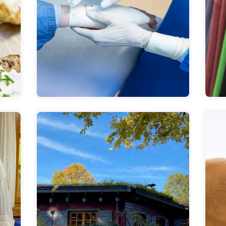
sanitäre Hilfen
medizinische und
Hier klicken
Die Alimaus
I