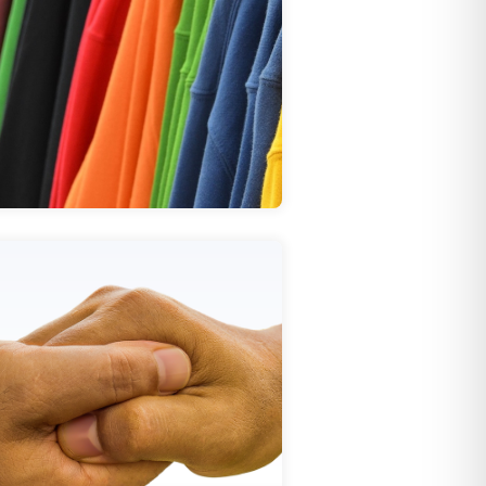
Alfonso
Bekleidung - Don
Hier klicken
Hilfen
nfoBox - Beratung und