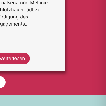
zialsenatorin Melanie
hlotzhauer lädt zur
rdigung des
ngagements…
weiterlesen