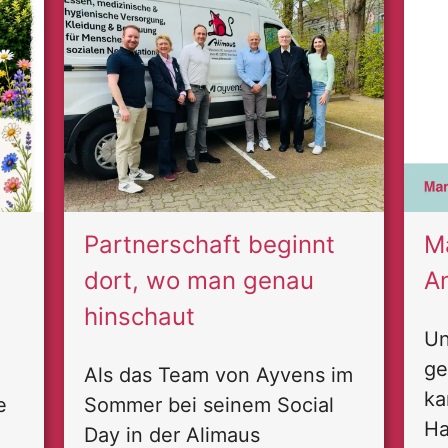
Partnerschaft beginnt
M
dort, wo man genau
A
hinschaut
Un
ge
Als das Team von Ayvens im
ka
e
Sommer bei seinem Social
Ha
Day in der Alimaus