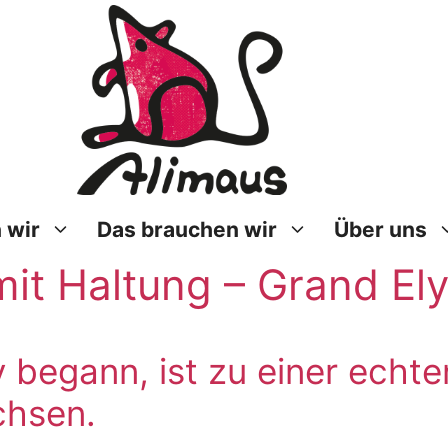
 wir
Das brauchen wir
Über uns
mit Haltung – Grand El
 begann, ist zu einer echt
chsen.