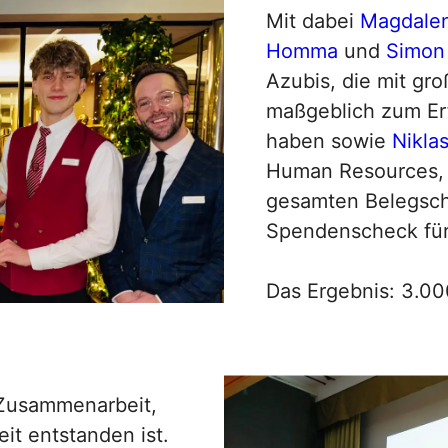
Mit dabei
Magdalen
Homma
und
Simon
Azubis, die mit g
maßgeblich zum Erf
haben sowie
Nikla
Human Resources, 
gesamten Belegsch
Spendenscheck für 
Das Ergebnis: 3.00
e Zusammenarbeit,
it entstanden ist.